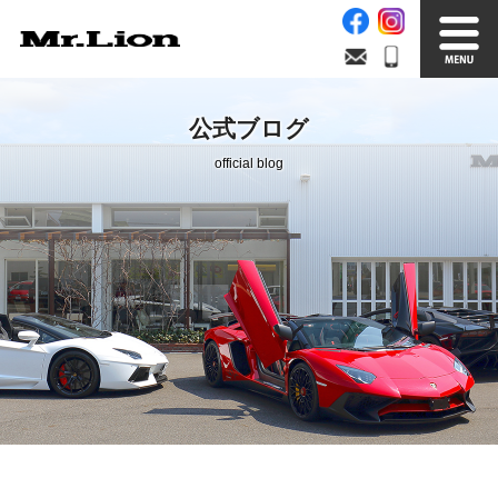
Stock List
Trade In
公式ブログ
在庫車情報
買取無料査定
official blog
Factory
Our Service
自社工場
サービス案内
Official Blog
Company info.
公式ブログ
会社案内