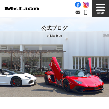
Stock List
Trade In
公式ブログ
在庫車情報
買取無料査定
official blog
Factory
Our Service
自社工場
サービス案内
Official Blog
Company info.
公式ブログ
会社案内