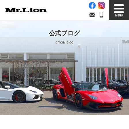
Stock List
Trade In
公式ブログ
在庫車情報
買取無料査定
official blog
Factory
Our Service
自社工場
サービス案内
Official Blog
Company info.
公式ブログ
会社案内