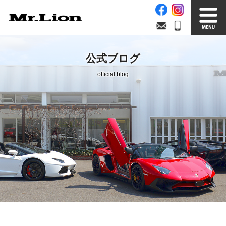
Stock List
Trade In
公式ブログ
在庫車情報
買取無料査定
official blog
Factory
Our Service
自社工場
サービス案内
Official Blog
Company info.
公式ブログ
会社案内