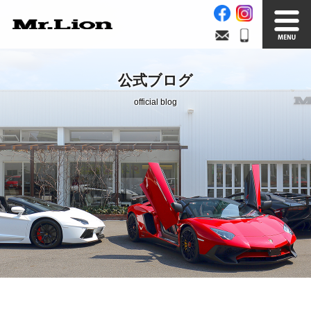
Stock List
Trade In
公式ブログ
在庫車情報
買取無料査定
official blog
Factory
Our Service
自社工場
サービス案内
Official Blog
Company info.
公式ブログ
会社案内