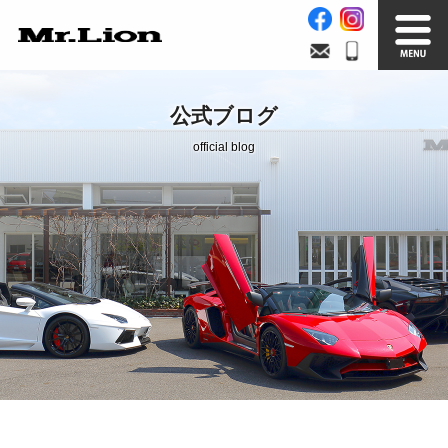
Stock List
Trade In
公式ブログ
在庫車情報
買取無料査定
official blog
Factory
Our Service
自社工場
サービス案内
Official Blog
Company info.
公式ブログ
会社案内