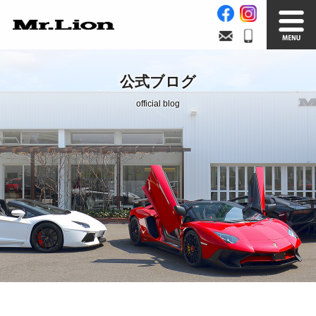
Stock List
Trade In
公式ブログ
在庫車情報
買取無料査定
official blog
Factory
Our Service
自社工場
サービス案内
Official Blog
Company info.
公式ブログ
会社案内