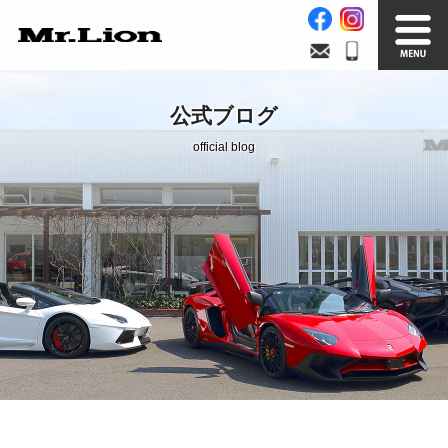
Stock List
Trade In
公式ブログ
在庫車情報
買取無料査定
official blog
Factory
Our Service
自社工場
サービス案内
Official Blog
Company info.
公式ブログ
会社案内