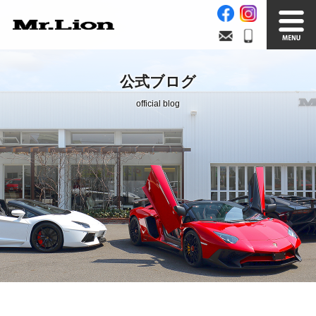
Stock List
Trade In
公式ブログ
在庫車情報
買取無料査定
official blog
Factory
Our Service
自社工場
サービス案内
Official Blog
Company info.
公式ブログ
会社案内