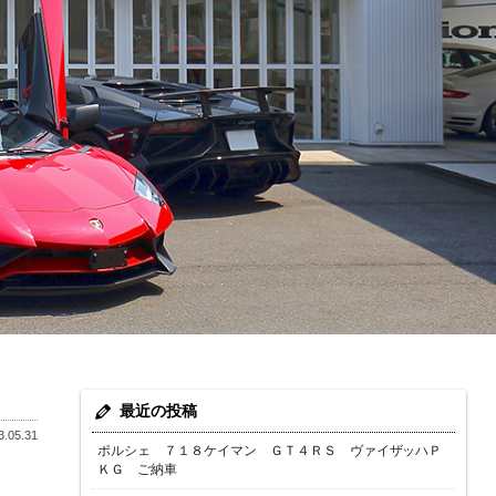
最近の投稿
.05.31
ポルシェ ７１８ケイマン ＧＴ４ＲＳ ヴァイザッハＰ
ＫＧ ご納車