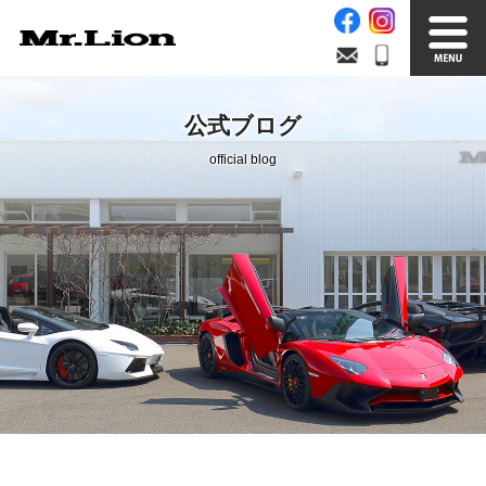
Stock List
Trade In
公式ブログ
在庫車情報
買取無料査定
official blog
Factory
Our Service
自社工場
サービス案内
Official Blog
Company info.
公式ブログ
会社案内