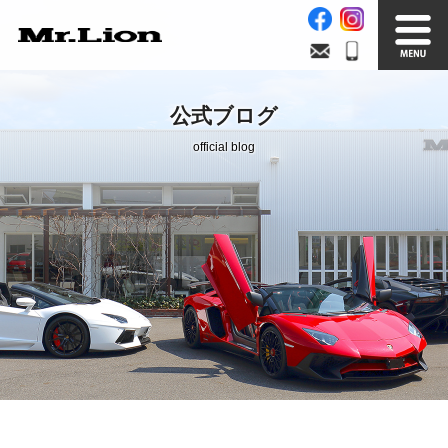
Stock List
Trade In
公式ブログ
在庫車情報
買取無料査定
official blog
Factory
Our Service
自社工場
サービス案内
Official Blog
Company info.
公式ブログ
会社案内