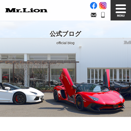
Stock List
Trade In
公式ブログ
在庫車情報
買取無料査定
official blog
Factory
Our Service
自社工場
サービス案内
Official Blog
Company info.
公式ブログ
会社案内