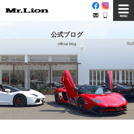
Stock List
Trade In
公式ブログ
在庫車情報
買取無料査定
official blog
Factory
Our Service
自社工場
サービス案内
Official Blog
Company info.
公式ブログ
会社案内