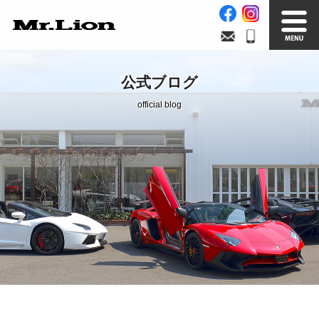
Stock List
Trade In
公式ブログ
在庫車情報
買取無料査定
official blog
Factory
Our Service
自社工場
サービス案内
Official Blog
Company info.
公式ブログ
会社案内