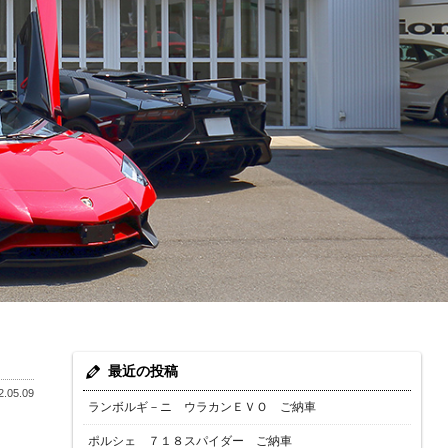
最近の投稿
.05.09
ランボルギ－ニ ウラカンＥＶＯ ご納車
ポルシェ ７１８スパイダー ご納車