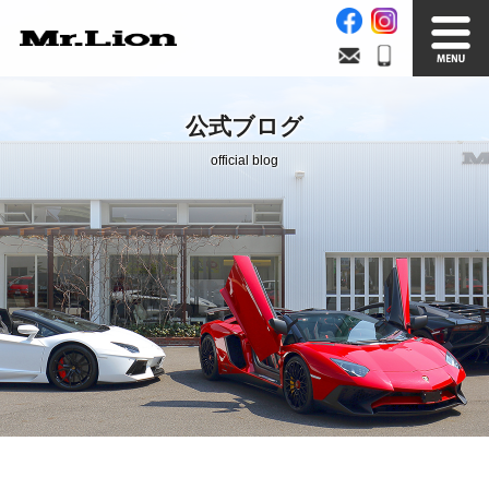
Stock List
Trade In
公式ブログ
在庫車情報
買取無料査定
official blog
Factory
Our Service
自社工場
サービス案内
Official Blog
Company info.
公式ブログ
会社案内