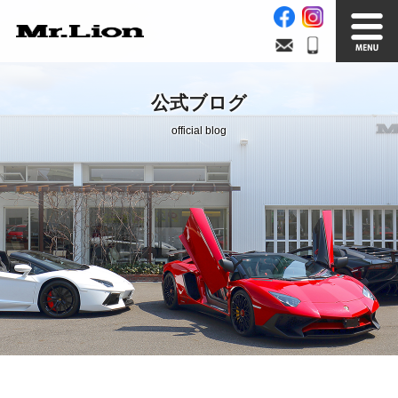
Stock List
Trade In
公式ブログ
在庫車情報
買取無料査定
official blog
Factory
Our Service
自社工場
サービス案内
Official Blog
Company info.
公式ブログ
会社案内