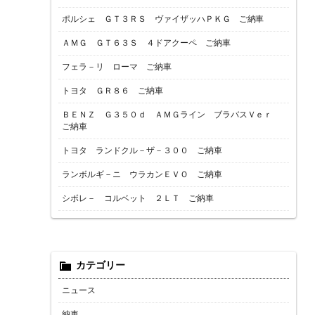
ポルシェ ＧＴ３ＲＳ ヴァイザッハＰＫＧ ご納車
ＡＭＧ ＧＴ６３Ｓ ４ドアクーペ ご納車
フェラ－リ ローマ ご納車
トヨタ ＧＲ８６ ご納車
ＢＥＮＺ Ｇ３５０ｄ ＡＭＧライン ブラバスＶｅｒ
ご納車
トヨタ ランドクル－ザ－３００ ご納車
ランボルギ－ニ ウラカンＥＶＯ ご納車
シボレ－ コルベット ２ＬＴ ご納車
カテゴリー
ニュース
納車