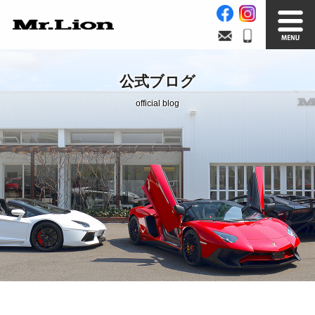
Stock List
Trade In
公式ブログ
在庫車情報
買取無料査定
official blog
Factory
Our Service
自社工場
サービス案内
Official Blog
Company info.
公式ブログ
会社案内