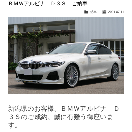
ＢＭＷアルピナ Ｄ３Ｓ ご納車
納車
2021.07.11
新潟県のお客様、ＢＭＷアルピナ Ｄ
３Ｓのご成約、誠に有難う御座いま
す。