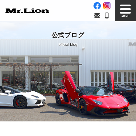
Stock List
Trade In
公式ブログ
在庫車情報
買取無料査定
official blog
Factory
Our Service
自社工場
サービス案内
Official Blog
Company info.
公式ブログ
会社案内