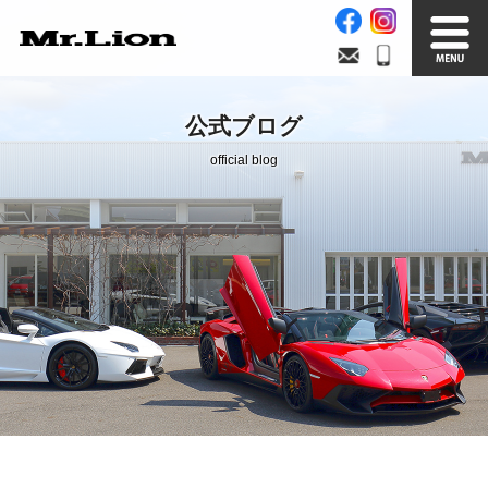
Stock List
Trade In
公式ブログ
在庫車情報
買取無料査定
official blog
Factory
Our Service
自社工場
サービス案内
Official Blog
Company info.
公式ブログ
会社案内