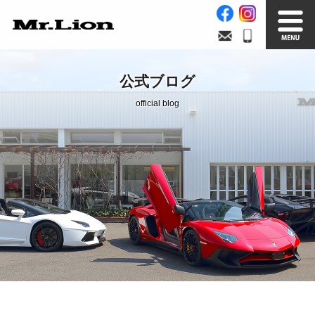
Stock List
Trade In
公式ブログ
在庫車情報
買取無料査定
official blog
Factory
Our Service
自社工場
サービス案内
Official Blog
Company info.
公式ブログ
会社案内