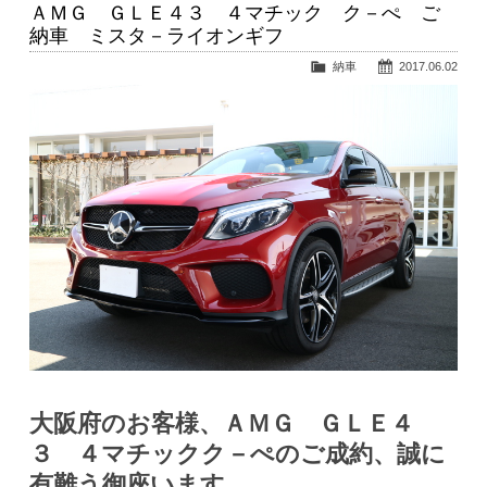
ＡＭＧ ＧＬＥ４３ ４マチック ク－ぺ ご
納車 ミスタ－ライオンギフ
納車
2017.06.02
大阪府のお客様、ＡＭＧ ＧＬＥ４
３ ４マチックク－ぺのご成約、誠に
有難う御座います。