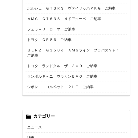
ポルシェ ＧＴ３ＲＳ ヴァイザッハＰＫＧ ご納車
ＡＭＧ ＧＴ６３Ｓ ４ドアクーペ ご納車
フェラ－リ ローマ ご納車
トヨタ ＧＲ８６ ご納車
ＢＥＮＺ Ｇ３５０ｄ ＡＭＧライン ブラバスＶｅｒ
ご納車
トヨタ ランドクル－ザ－３００ ご納車
ランボルギ－ニ ウラカンＥＶＯ ご納車
シボレ－ コルベット ２ＬＴ ご納車
カテゴリー
ニュース
納車