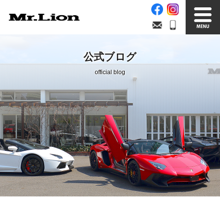
Stock List
Trade In
公式ブログ
在庫車情報
買取無料査定
official blog
Factory
Our Service
自社工場
サービス案内
Official Blog
Company info.
公式ブログ
会社案内