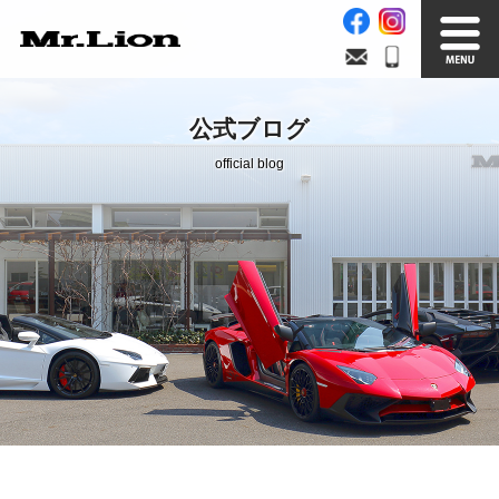
Stock List
Trade In
公式ブログ
在庫車情報
買取無料査定
official blog
Factory
Our Service
自社工場
サービス案内
Official Blog
Company info.
公式ブログ
会社案内