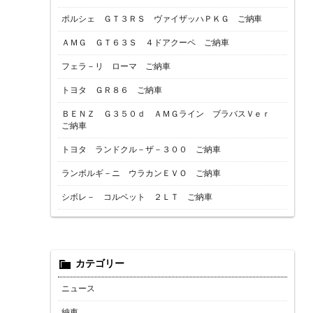
ポルシェ ＧＴ３ＲＳ ヴァイザッハＰＫＧ ご納車
ＡＭＧ ＧＴ６３Ｓ ４ドアクーペ ご納車
フェラ－リ ローマ ご納車
トヨタ ＧＲ８６ ご納車
ＢＥＮＺ Ｇ３５０ｄ ＡＭＧライン ブラバスＶｅｒ
ご納車
トヨタ ランドクル－ザ－３００ ご納車
ランボルギ－ニ ウラカンＥＶＯ ご納車
シボレ－ コルベット ２ＬＴ ご納車
カテゴリー
ニュース
納車