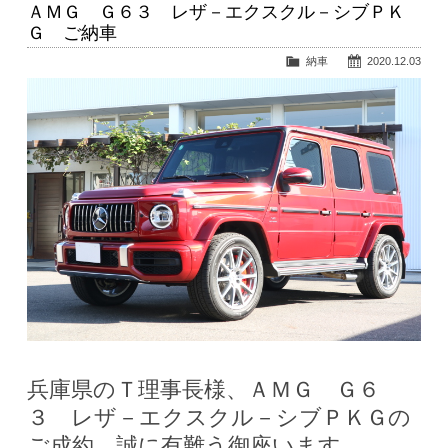
ＡＭＧ Ｇ６３ レザ－エクスクル－シブＰＫ
Ｇ ご納車
納車
2020.12.03
兵庫県のＴ理事長様、ＡＭＧ Ｇ６
３ レザ－エクスクル－シブＰＫＧの
ご成約、誠に有難う御座います。