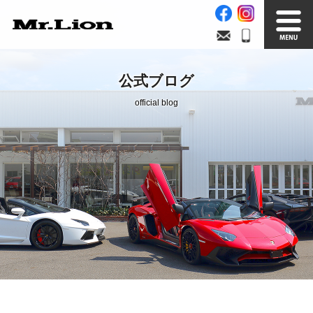
Stock List
Trade In
公式ブログ
在庫車情報
買取無料査定
official blog
Factory
Our Service
自社工場
サービス案内
Official Blog
Company info.
公式ブログ
会社案内