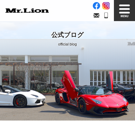
Stock List
Trade In
公式ブログ
在庫車情報
買取無料査定
official blog
Factory
Our Service
自社工場
サービス案内
Official Blog
Company info.
公式ブログ
会社案内