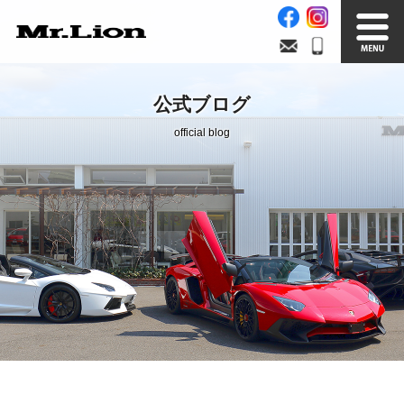
Stock List
Trade In
公式ブログ
在庫車情報
買取無料査定
official blog
Factory
Our Service
自社工場
サービス案内
Official Blog
Company info.
公式ブログ
会社案内