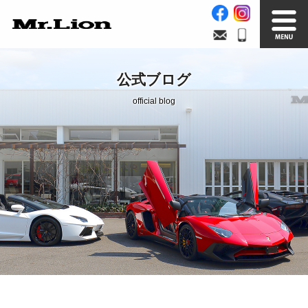
Stock List
Trade In
公式ブログ
在庫車情報
買取無料査定
official blog
Factory
Our Service
自社工場
サービス案内
Official Blog
Company info.
公式ブログ
会社案内