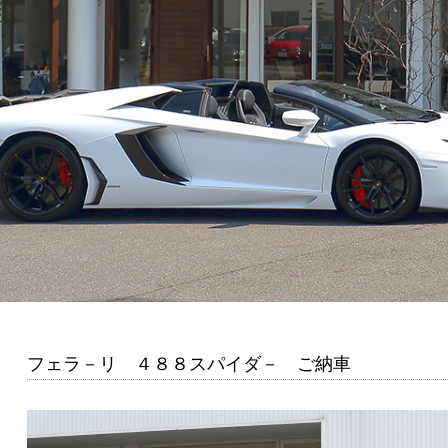
フェラ－リ ４８８スパイダ－ ご納車