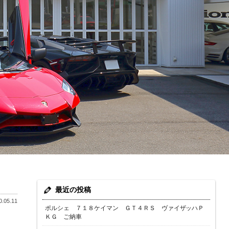
最近の投稿
.05.11
ポルシェ ７１８ケイマン ＧＴ４ＲＳ ヴァイザッハＰ
ＫＧ ご納車