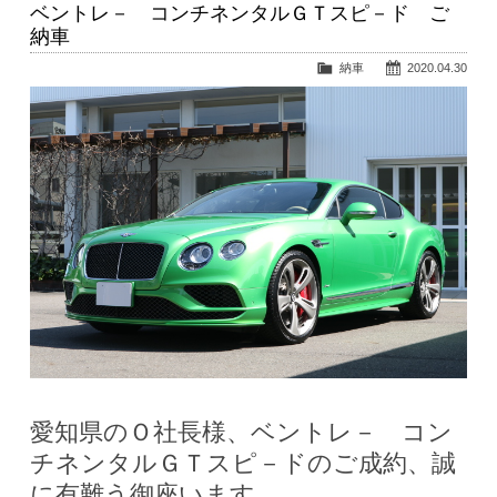
ベントレ－ コンチネンタルＧＴスピ－ド ご
納車
納車
2020.04.30
愛知県のＯ社長様、ベントレ－ コン
チネンタルＧＴスピ－ドのご成約、誠
に有難う御座います。