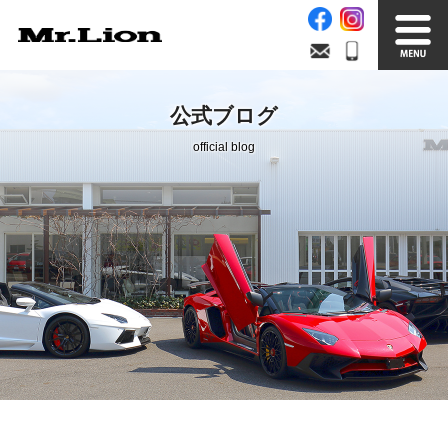
Stock List
Trade In
公式ブログ
在庫車情報
買取無料査定
official blog
Factory
Our Service
自社工場
サービス案内
Official Blog
Company info.
公式ブログ
会社案内