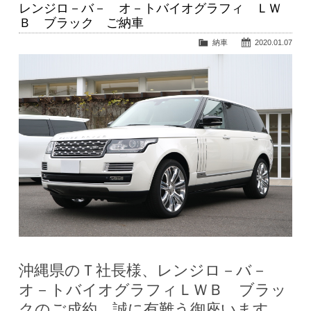
レンジロ－バ－ オ－トバイオグラフィ ＬＷ
Ｂ ブラック ご納車
納車
2020.01.07
沖縄県のＴ社長様、レンジロ－バ－
オ－トバイオグラフィＬＷＢ ブラッ
クのご成約、誠に有難う御座います。