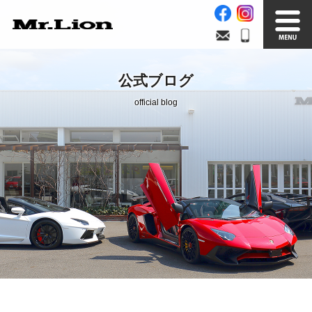
Stock List
Trade In
公式ブログ
在庫車情報
買取無料査定
official blog
Factory
Our Service
自社工場
サービス案内
Official Blog
Company info.
公式ブログ
会社案内