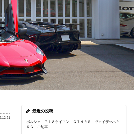
最近の投稿
.12.21
ポルシェ ７１８ケイマン ＧＴ４ＲＳ ヴァイザッハＰ
ＫＧ ご納車