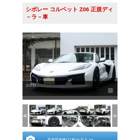
シボレー コルベット Z06 正規ディ
－ラ－車
(1/21)
高画質画像(21枚)を見る >>