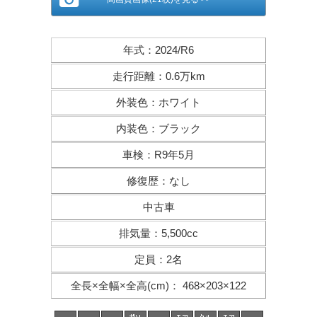
年式
：
2024/R6
走行距離
：
0.6万km
外装色
：
ホワイト
内装色
：
ブラック
車検
：
R9年5月
修復歴
：
なし
中古車
排気量
：
5,500cc
定員
：
2名
全長×全幅×
全高(cm)
：
468×203×122