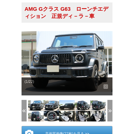
AMG Gクラス G63 ローンチエデ
ィション 正規ディ－ラ－車
(1/22)
高画質画像(22枚)を見る >>