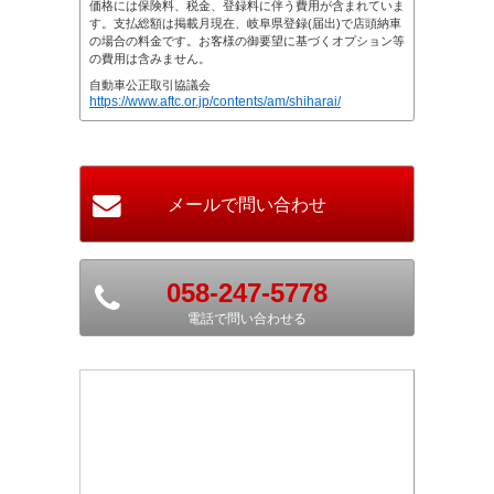
価格には保険料、税金、登録料に伴う費用が含まれていま
す。支払総額は掲載月現在、岐阜県登録(届出)で店頭納車
の場合の料金です。お客様の御要望に基づくオプション等
の費用は含みません。
自動車公正取引協議会
https://www.aftc.or.jp/contents/am/shiharai/
058-247-5778
電話で問い合わせる