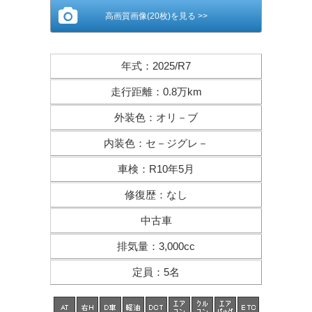
高画質画像(20枚)を見る >>
年式
：
2025/R7
走行距離
：
0.8万km
外装色
：
オリ－ブ
内装色
：
セ－ジグレ－
車検
：
R10年5月
修復歴
：
なし
中古車
排気量
：
3,000cc
定員
：
5名