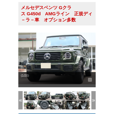
メルセデスベンツ Gクラ
ス G450d AMGライン 正規ディ
－ラ－車 オプション多数
(1/20)