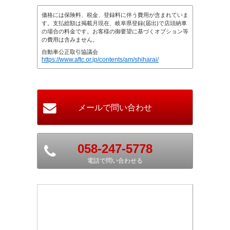
価格には保険料、税金、登録料に伴う費用が含まれていま
す。支払総額は掲載月現在、岐阜県登録(届出)で店頭納車
の場合の料金です。お客様の御要望に基づくオプション等
の費用は含みません。
自動車公正取引協議会
https://www.aftc.or.jp/contents/am/shiharai/
058-247-5778
電話で問い合わせる