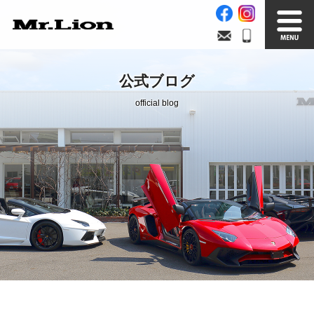
Stock List
Trade In
公式ブログ
在庫車情報
買取無料査定
official blog
Factory
Our Service
自社工場
サービス案内
Official Blog
Company info.
公式ブログ
会社案内