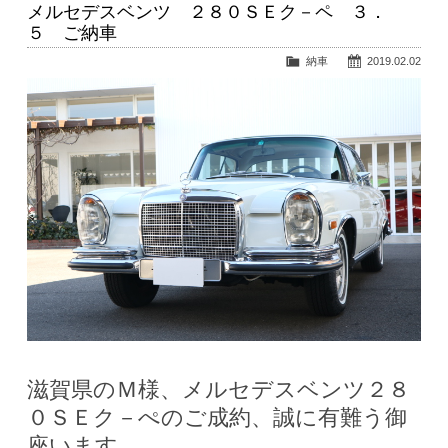
メルセデスベンツ ２８０ＳＥク－ペ ３．
５ ご納車
納車
2019.02.02
滋賀県のＭ様、メルセデスベンツ２８
０ＳＥク－ぺのご成約、誠に有難う御
座います