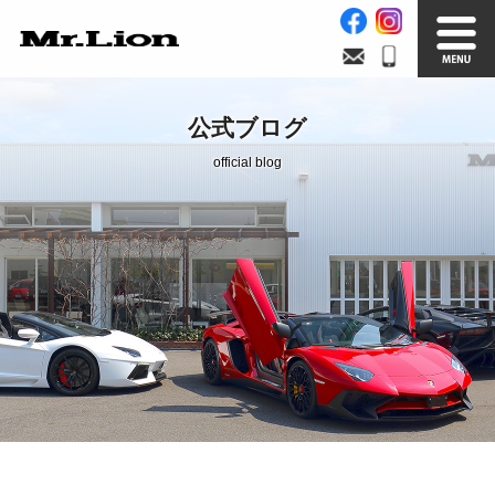
Stock List
Trade In
公式ブログ
在庫車情報
買取無料査定
official blog
Factory
Our Service
自社工場
サービス案内
Official Blog
Company info.
公式ブログ
会社案内