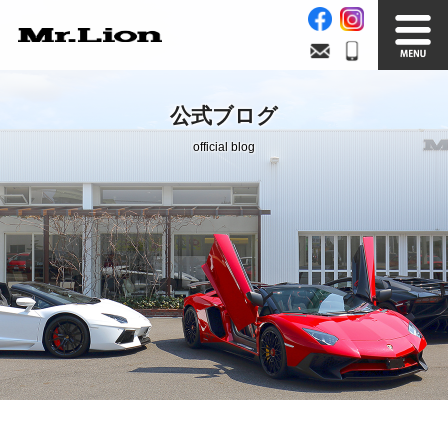
Stock List
Trade In
公式ブログ
在庫車情報
買取無料査定
official blog
Factory
Our Service
自社工場
サービス案内
Official Blog
Company info.
公式ブログ
会社案内