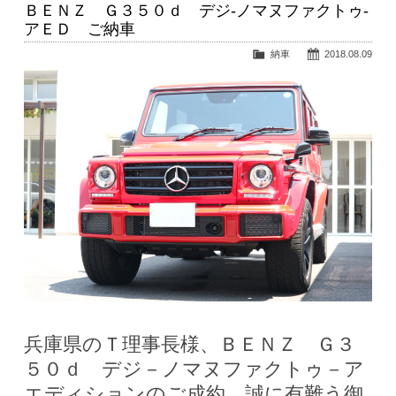
ＢＥＮＺ Ｇ３５０ｄ デジ-ノマヌファクトゥ-
アＥＤ ご納車
納車
2018.08.09
兵庫県のＴ理事長様、ＢＥＮＺ Ｇ３
５０ｄ デジ－ノマヌファクトゥ－ア
エディションのご成約、誠に有難う御