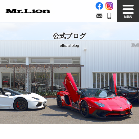
Stock List
Trade In
公式ブログ
在庫車情報
買取無料査定
official blog
Factory
Our Service
自社工場
サービス案内
Official Blog
Company info.
公式ブログ
会社案内