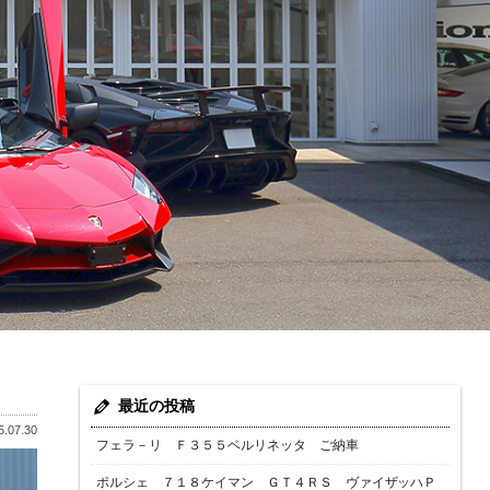
最近の投稿
.07.30
フェラ－リ Ｆ３５５ベルリネッタ ご納車
ポルシェ ７１８ケイマン ＧＴ４ＲＳ ヴァイザッハＰ