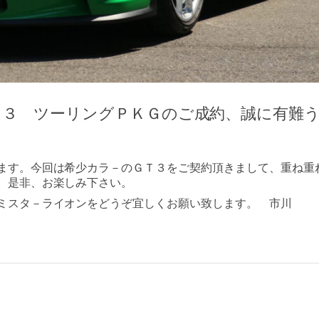
Ｔ３ ツーリングＰＫＧのご成約、誠に有難
ます。今回は希少カラ－のＧＴ３をご契約頂きまして、重ね重
。是非、お楽しみ下さい。
ミスタ－ライオンをどうぞ宜しくお願い致します。 市川