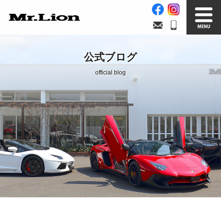
Stock List
Trade In
公式ブログ
在庫車情報
買取無料査定
official blog
Factory
Our Service
自社工場
サービス案内
Official Blog
Company info.
公式ブログ
会社案内