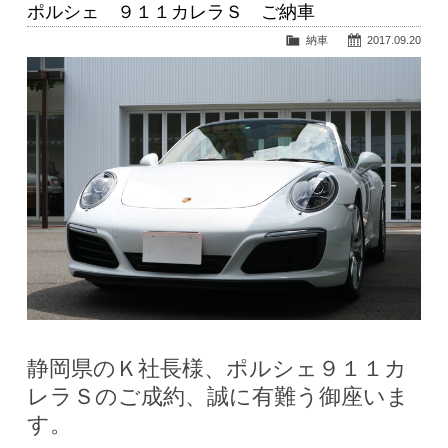
ポルシェ ９１１カレラＳ ご納車
納車
2017.09.20
静岡県のＫ社長様、ポルシェ９１１カ
レラＳのご成約、誠に有難う御座いま
す。