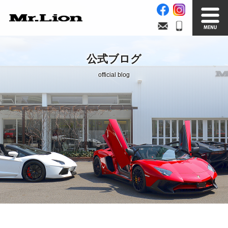
Stock List
Trade In
公式ブログ
在庫車情報
買取無料査定
official blog
Factory
Our Service
自社工場
サービス案内
Official Blog
Company info.
公式ブログ
会社案内