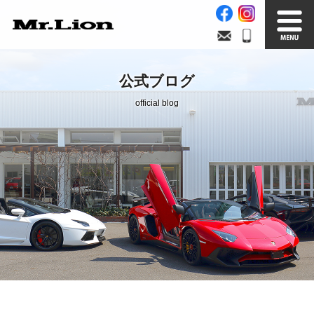
Stock List
Trade In
公式ブログ
在庫車情報
買取無料査定
official blog
Factory
Our Service
自社工場
サービス案内
Official Blog
Company info.
公式ブログ
会社案内