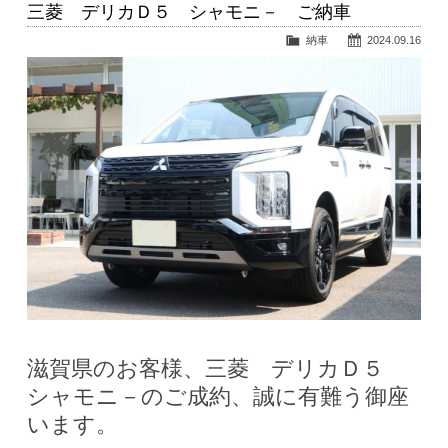
三菱 デリカＤ５ シャモニ－ ご納車
納車
2024.09.16
滋賀県のお客様、三菱 デリカＤ５
シャモニ－のご成約、誠に有難う御座
います。