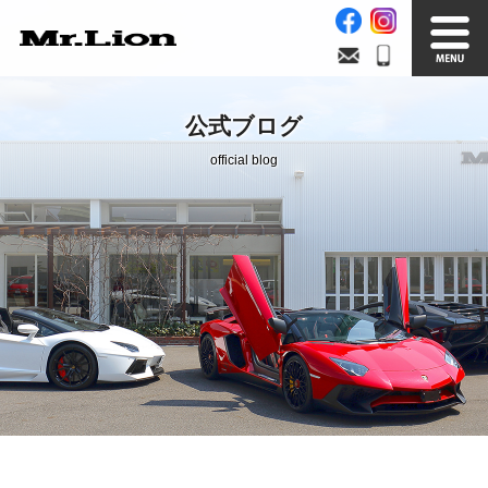
Stock List
Trade In
公式ブログ
在庫車情報
買取無料査定
official blog
Factory
Our Service
自社工場
サービス案内
Official Blog
Company info.
公式ブログ
会社案内