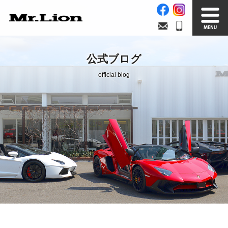
Stock List
Trade In
公式ブログ
在庫車情報
買取無料査定
official blog
Factory
Our Service
自社工場
サービス案内
Official Blog
Company info.
公式ブログ
会社案内