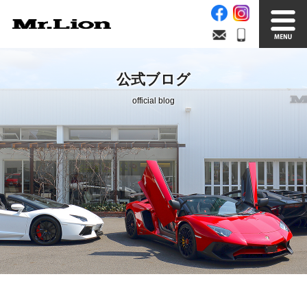
Stock List
Trade In
公式ブログ
在庫車情報
買取無料査定
official blog
Factory
Our Service
自社工場
サービス案内
Official Blog
Company info.
公式ブログ
会社案内