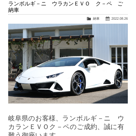
ランボルギ－ニ ウラカンＥＶＯ ク－ペ ご
納車
納車
2022.08.26
岐阜県のお客様、ランボルギ－ニ ウ
カランＥＶＯク－ペのご成約、誠に有
難う御座います。