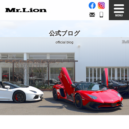
Stock List
Trade In
公式ブログ
在庫車情報
買取無料査定
official blog
Factory
Our Service
自社工場
サービス案内
Official Blog
Company info.
公式ブログ
会社案内